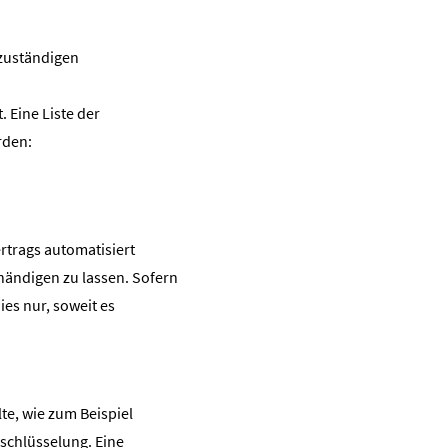
 zuständigen
 Eine Liste der
rden:
ertrags automatisiert
händigen zu lassen. Sofern
ies nur, soweit es
te, wie zum Beispiel
rschlüsselung. Eine