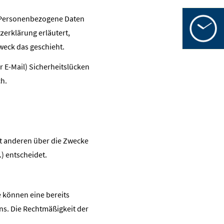
0
 Personenbezogene Daten
Öffnungsz
in
zerklärung erläutert,
Mo-Fr
weck das geschieht.
Mo-Fr
Sa
r E-Mail) Sicherheitslücken
ch.
mit anderen über die Zwecke
) entscheidet.
e können eine bereits
uns. Die Rechtmäßigkeit der