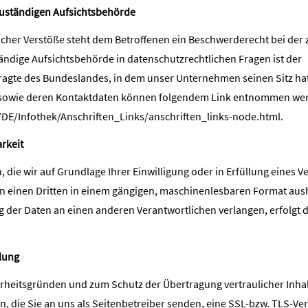
zuständigen Aufsichtsbehörde
licher Verstöße steht dem Betroffenen ein Beschwerderecht bei der
ändige Aufsichtsbehörde in datenschutzrechtlichen Fragen ist der
gte des Bundeslandes, in dem unser Unternehmen seinen Sitz hat.
 sowie deren Kontaktdaten können folgendem Link entnommen we
DE/Infothek/Anschriften_Links/anschriften_links-node.html
.
rkeit
 die wir auf Grundlage Ihrer Einwilligung oder in Erfüllung eines V
 an einen Dritten in einem gängigen, maschinenlesbaren Format aus
g der Daten an einen anderen Verantwortlichen verlangen, erfolgt d
lung
erheitsgründen und zum Schutz der Übertragung vertraulicher Inhal
, die Sie an uns als Seitenbetreiber senden, eine SSL-bzw. TLS-Ve