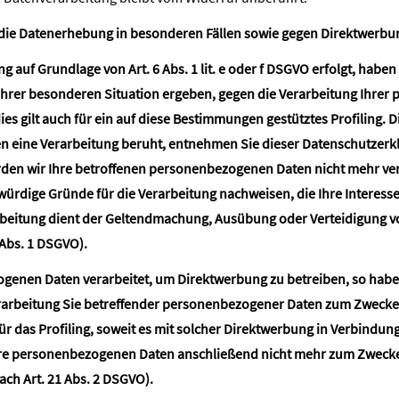
die Datenerhebung in besonderen Fällen sowie gegen Direktwerbun
auf Grundlage von Art. 6 Abs. 1 lit. e oder f DSGVO erfolgt, haben 
 Ihrer besonderen Situation ergeben, gegen die Verarbeitung Ihre
es gilt auch für ein auf diese Bestimmungen gestütztes Profiling. Di
n eine Verarbeitung beruht, entnehmen Sie dieser Datenschutzerk
den wir Ihre betroffenen personenbezogenen Daten nicht mehr vera
rdige Gründe für die Verarbeitung nachweisen, die Ihre Interesse
rbeitung dient der Geltendmachung, Ausübung oder Verteidigung 
 Abs. 1 DSGVO).
enen Daten verarbeitet, um Direktwerbung zu betreiben, so haben 
rarbeitung Sie betreffender personenbezogener Daten zum Zwecke
für das Profiling, soweit es mit solcher Direktwerbung in Verbindun
re personenbezogenen Daten anschließend nicht mehr zum Zweck
ch Art. 21 Abs. 2 DSGVO).