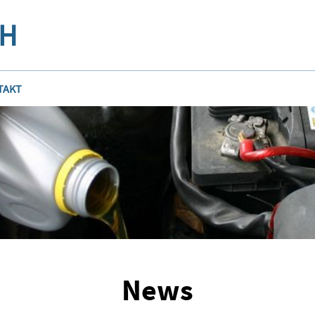
bH
TAKT
News