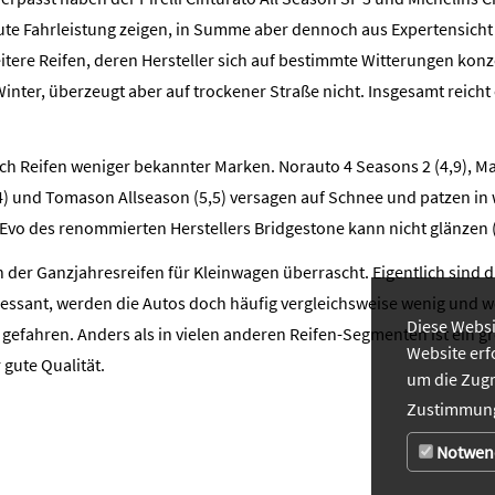
ute Fahrleistung zeigen, in Summe aber dennoch aus Expertensicht
itere Reifen, deren Hersteller sich auf bestimmte Witterungen konz
Winter, überzeugt aber auf trockener Straße nicht. Insgesamt reicht
h Reifen weniger bekannter Marken. Norauto 4 Seasons 2 (4,9), Mas
4) und Tomason Allseason (5,5) versagen auf Schnee und patzen in 
Evo des renommierten Herstellers Bridgestone kann nicht glänzen (
der Ganzjahresreifen für Kleinwagen überrascht. Eigentlich sind d
eressant, werden die Autos doch häufig vergleichsweise wenig und w
Diese Websi
gefahren. Anders als in vielen anderen Reifen-Segmenten ist ein g
Website erf
 gute Qualität.
um die Zugr
Zustimmung
Notwen