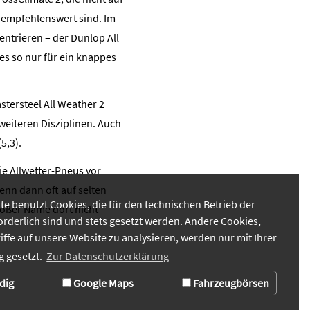
 empfehlenswert sind. Im
entrieren – der Dunlop All
 es so nur für ein knappes
tersteel All Weather 2
weiteren Disziplinen. Auch
5,3).
ie Allwetter-Pneus vor
enn dann oft auf selten
te benutzt Cookies, die für den technischen Betrieb der
roßer Name dort nicht
orderlich sind und stets gesetzt werden. Andere Cookies,
iffe auf unsere Website zu analysieren, werden nur mit Ihrer
 gesetzt.
Zur Datenschutzerklärung
dig
Google Maps
Fahrzeugbörsen