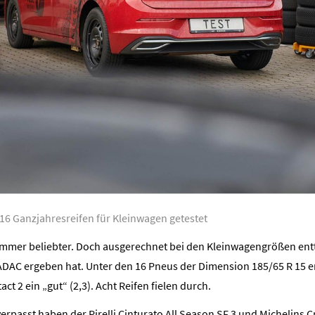
16 Ganzjahresreifen für Kleinwagen getestet
immer beliebter. Doch ausgerechnet bei den Kleinwagengrößen en
 ADAC ergeben hat. Unter den 16 Pneus der Dimension 185/65 R 15 er
t 2 ein „gut“ (2,3). Acht Reifen fielen durch.
erpasst haben der Pirelli Cinturato All Season SF 3 und Michelins Cr