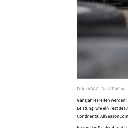
Foto: ADAC - Der ADAC hat 
Ganzjahresreifen werden 
Leistung, wie ein Test des
Continental AllSeasonContac
Knapp das Prädikat „gut“ v