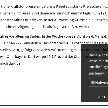
uf hohe Kraftstoffpreise eingeführte Regel soll starke Preisschwank
 Benzin und Diesel sind demnach nur noch einmal täglich um 12 U
nächsten Mittag nur sinken. In der Auswertung wurde ein Kulanzfens
hnische Verzögerungen nicht als Regelverstoß zu werten.
 es vor allem im Süden. In der Woche vom 29. April bis 6. Mai gab
 Uhr an 777 Tankstellen. Das entsprach 4,6 Prozent der erfassten 
stellen vorn, gefolgt von Baden-Württemberg mit 413 und Nordrhei
Diese Websi
ig war Oberbayern: Dort waren 10,7 Prozent der Stationen betroff
Website erf
 noch darüber.
um die Zugr
Zustimmung
Notwen
Nur Au