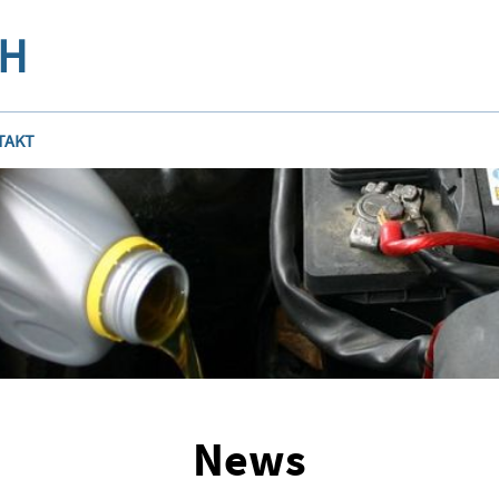
bH
TAKT
News