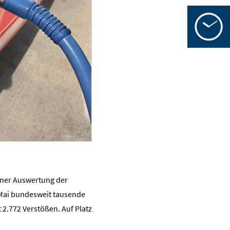
0
Öffnungsz
in
Mo-Fr
Mo-Fr
Sa
einer Auswertung der
 Mai bundesweit tausende
 2.772 Verstößen. Auf Platz