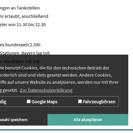
ungen an Tankstellen
hr erlaubt, anschließend
ter von 11.30 bis 12.30
 es bundesweit 2.390
Stationen. Bayern lag mit
n-Westfalen mit 358
te benutzt Cookies, die für den technischen Betrieb der
en. Im Großraum München
orderlich sind und stets gesetzt werden. Andere Cookies,
iffe auf unsere Website zu analysieren, werden nur mit Ihrer
 gesetzt.
Zur Datenschutzerklärung
dig
Google Maps
Fahrzeugbörsen
swahl speichern
Alle akzeptieren